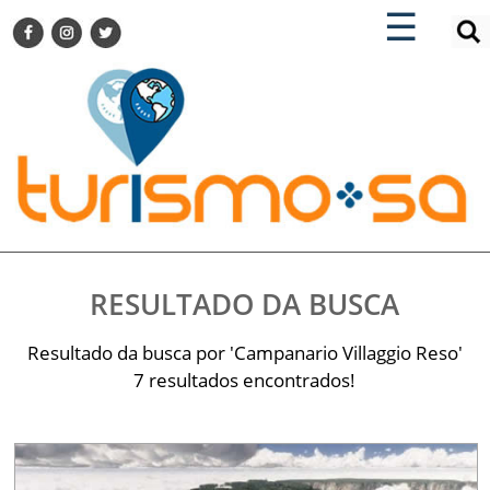
×
×
☰
ENCONTRE SUA NOTÍCIA
AGENDA VISITE GUARULHOS
TURISMO SA FOR BUSINESS
Pesquisar:
DESTINOS NACIONAIS
DESTINOS INTERNACIONAIS
CITY BREAK
TURISMO E MERCADO
FEIRAS
RESULTADO DA BUSCA
EVENTOS
HOTELARIA
Resultado da busca por 'Campanario Villaggio Reso'
GASTRONOMIA
7 resultados encontrados!
DICAS
VITRINE
TURISMO SA TV