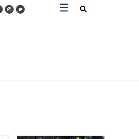
×
×
☰