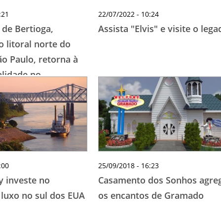
:21
22/07/2022 - 10:24
 de Bertioga,
Assista "Elvis" e visite o lega
o litoral norte do
ão Paulo, retorna à
lidade no
 aos turistas.
:00
25/09/2018 - 16:23
 investe no
Casamento dos Sonhos agre
luxo no sul dos EUA
os encantos de Gramado