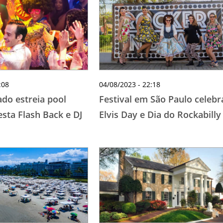
TESTADO E APROVADO
ÚLTIMAS NOTÍCIAS
PARCEIROS
QUEM SOMOS - EQUIPE
CONTATO
:08
04/08/2023 - 22:18
ado estreia pool
Festival em São Paulo celebr
sta Flash Back e DJ
Elvis Day e Dia do Rockabilly