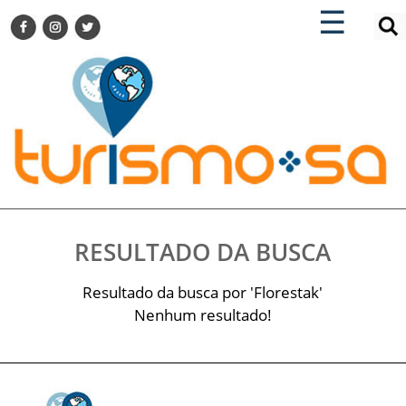
×
×
☰
ENCONTRE SUA NOTÍCIA
AGENDA VISITE GUARULHOS
TURISMO SA FOR BUSINESS
Pesquisar:
DESTINOS NACIONAIS
DESTINOS INTERNACIONAIS
CITY BREAK
TURISMO E MERCADO
FEIRAS
RESULTADO DA BUSCA
EVENTOS
HOTELARIA
Resultado da busca por 'Florestak'
GASTRONOMIA
Nenhum resultado!
DICAS
VITRINE
TURISMO SA TV