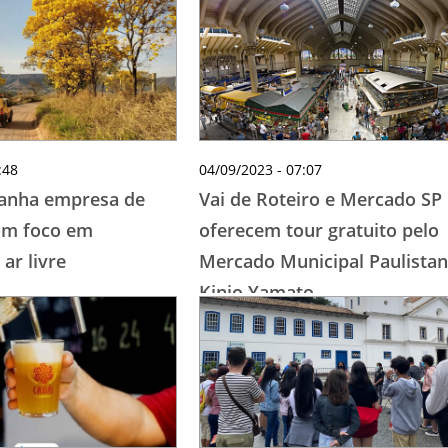
TESTADO E APROVADO
ÚLTIMAS NOTÍCIAS
PARCEIROS
QUEM SOMOS - EQUIPE
CONTATO
:48
04/09/2023 - 07:07
ganha empresa de
Vai de Roteiro e Mercado SP
om foco em
oferecem tour gratuito pelo
 ar livre
Mercado Municipal Paulistan
Kinjo Yamato