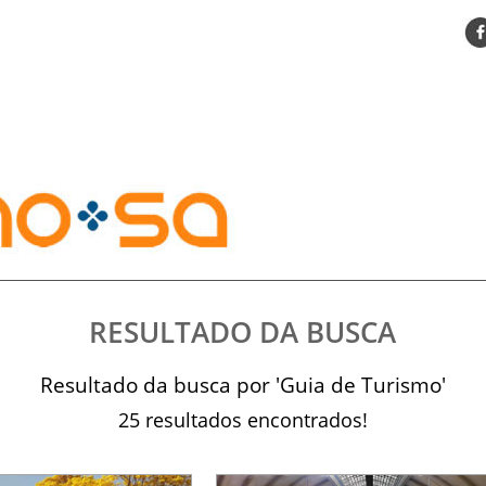
ENCONTRE SUA NOTÍCIA
AGENDA VISITE GUARULHOS
TURISMO SA FOR BUSINESS
DESTINOS NACIONAIS
DESTINOS INTERNACIONAIS
CITY BREAK
TURISMO E MERCADO
FEIRAS
EVENTOS
RESULTADO DA BUSCA
HOTELARIA
GASTRONOMIA
Resultado da busca por 'Guia de Turismo'
DICAS
25 resultados encontrados!
VITRINE
TURISMO SA TV