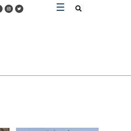
×
×
☰