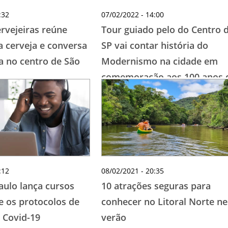
:32
07/02/2022 - 14:00
rvejeiras reúne
Tour guiado pelo do Centro 
a cerveja e conversa
SP vai contar história do
a no centro de São
Modernismo na cidade em
comemoração aos 100 anos 
Semana de Arte Moderna
:12
08/02/2021 - 20:35
aulo lança cursos
10 atrações seguras para
e os protocolos de
conhecer no Litoral Norte ne
 Covid-19
verão