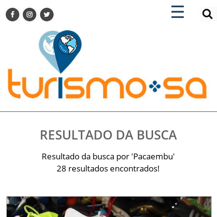
×
×
☰
ENCONTRE SUA NOTÍCIA
AGENDA VISITE GUARULHOS
TURISMO SA FOR BUSINESS
Pesquisar:
DESTINOS NACIONAIS
DESTINOS INTERNACIONAIS
CITY BREAK
TURISMO E MERCADO
FEIRAS
RESULTADO DA BUSCA
EVENTOS
HOTELARIA
Resultado da busca por 'Pacaembu'
GASTRONOMIA
28 resultados encontrados!
DICAS
VITRINE
TURISMO SA TV