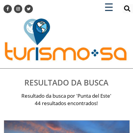
×
×
☰
ENCONTRE SUA NOTÍCIA
AGENDA VISITE GUARULHOS
TURISMO SA FOR BUSINESS
Pesquisar:
DESTINOS NACIONAIS
DESTINOS INTERNACIONAIS
CITY BREAK
TURISMO E MERCADO
FEIRAS
RESULTADO DA BUSCA
EVENTOS
HOTELARIA
Resultado da busca por 'Punta del Este'
GASTRONOMIA
44 resultados encontrados!
DICAS
VITRINE
TURISMO SA TV