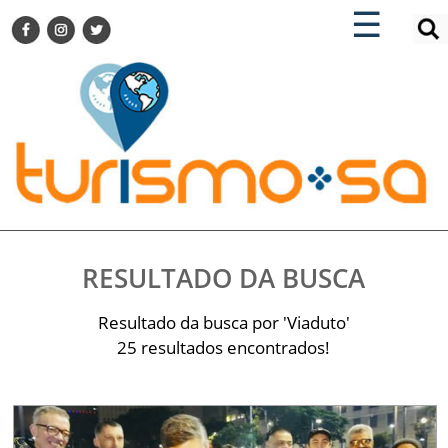
×
×
☰
ENCONTRE SUA NOTÍCIA
AGENDA VISITE GUARULHOS
TURISMO SA FOR BUSINESS
Pesquisar:
DESTINOS NACIONAIS
DESTINOS INTERNACIONAIS
CITY BREAK
TURISMO E MERCADO
FEIRAS
RESULTADO DA BUSCA
EVENTOS
HOTELARIA
Resultado da busca por 'Viaduto'
GASTRONOMIA
25 resultados encontrados!
DICAS
VITRINE
TURISMO SA TV