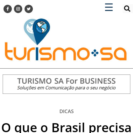
×
×
☰
ENCONTRE SUA NOTÍCIA
AGENDA VISITE GUARULHOS
TURISMO SA FOR BUSINESS
Pesquisar:
DESTINOS NACIONAIS
DESTINOS INTERNACIONAIS
CITY BREAK
TURISMO E MERCADO
FEIRAS
EVENTOS
HOTELARIA
GASTRONOMIA
DICAS
DICAS
O que o Brasil precisa
VITRINE
TURISMO SA TV