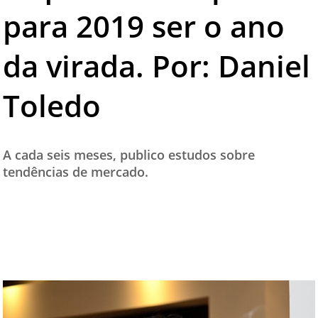
para 2019 ser o ano
TESTADO E APROVADO
ÚLTIMAS NOTÍCIAS
da virada. Por: Daniel
PARCEIROS
Toledo
QUEM SOMOS - EQUIPE
CONTATO
A cada seis meses, publico estudos sobre
tendências de mercado.