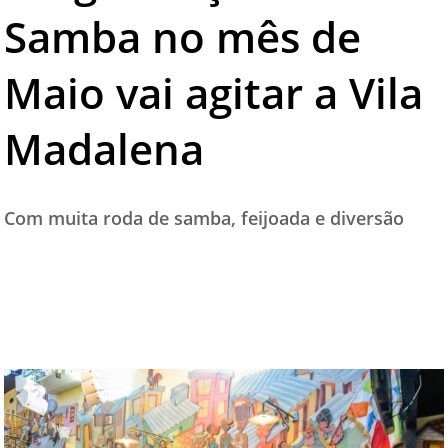
Samba no mês de
TESTADO E APROVADO
ÚLTIMAS NOTÍCIAS
Maio vai agitar a Vila
PARCEIROS
Madalena
QUEM SOMOS - EQUIPE
CONTATO
Com muita roda de samba, feijoada e diversão