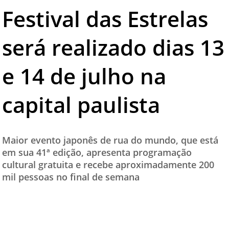
Festival das Estrelas
TESTADO E APROVADO
ÚLTIMAS NOTÍCIAS
será realizado dias 13
PARCEIROS
e 14 de julho na
QUEM SOMOS - EQUIPE
CONTATO
capital paulista
Maior evento japonês de rua do mundo, que está
em sua 41ª edição, apresenta programação
cultural gratuita e recebe aproximadamente 200
mil pessoas no final de semana