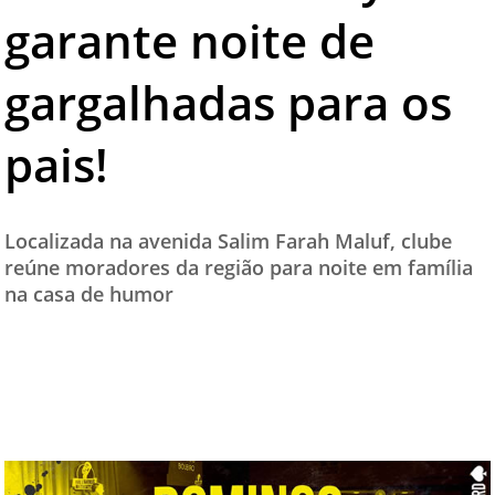
garante noite de
TESTADO E APROVADO
ÚLTIMAS NOTÍCIAS
gargalhadas para os
PARCEIROS
pais!
QUEM SOMOS - EQUIPE
CONTATO
Localizada na avenida Salim Farah Maluf, clube
reúne moradores da região para noite em família
na casa de humor