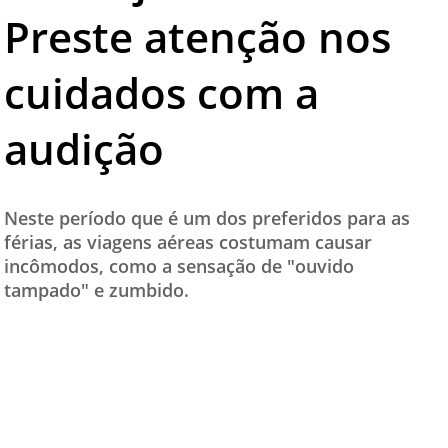
Preste atenção nos
TESTADO E APROVADO
ÚLTIMAS NOTÍCIAS
cuidados com a
PARCEIROS
audição
QUEM SOMOS - EQUIPE
CONTATO
Neste período que é um dos preferidos para as
férias, as viagens aéreas costumam causar
incômodos, como a sensação de "ouvido
tampado" e zumbido.