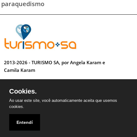
paraquedismo
2013-2026 - TURISMO SA, por Angela Karam e
Camila Karam
Todos os direitos reservados
Cookies.
Desenvolvido por Anderson Luiz
Ao usar este site, você automaticamente aceita que usemos
cookies.
Entendí
QUEM SOMOS
CONTATO
PARCEIROS