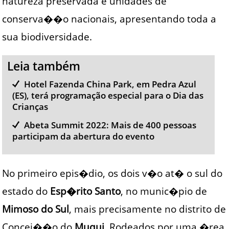
natureza preservada e unidades de
conserva��o nacionais, apresentando toda a
sua biodiversidade.
Leia também
Hotel Fazenda China Park, em Pedra Azul
(ES), terá programação especial para o Dia das
Crianças
Abeta Summit 2022: Mais de 400 pessoas
participam da abertura do evento
No primeiro epis�dio, os dois v�o at� o sul do
estado do
Esp�rito Santo
, no munic�pio de
Mimoso do Sul
, mais precisamente no distrito de
Concei��o do
Muqui
. Rodeados por uma �rea