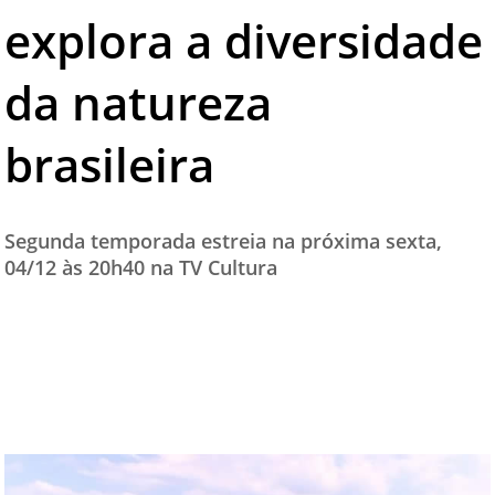
explora a diversidade
TESTADO E APROVADO
ÚLTIMAS NOTÍCIAS
da natureza
PARCEIROS
brasileira
QUEM SOMOS - EQUIPE
CONTATO
Segunda temporada estreia na próxima sexta,
04/12 às 20h40 na TV Cultura