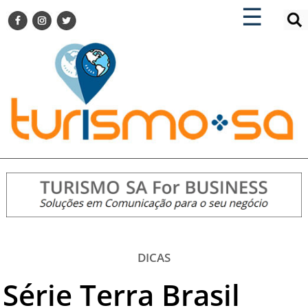
×
×
☰
ENCONTRE SUA NOTÍCIA
AGENDA VISITE GUARULHOS
TURISMO SA FOR BUSINESS
Pesquisar:
DESTINOS NACIONAIS
DESTINOS INTERNACIONAIS
CITY BREAK
TURISMO E MERCADO
FEIRAS
EVENTOS
HOTELARIA
GASTRONOMIA
DICAS
DICAS
Série Terra Brasil
VITRINE
TURISMO SA TV