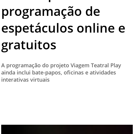
programação de
TESTADO E APROVADO
ÚLTIMAS NOTÍCIAS
espetáculos online e
PARCEIROS
gratuitos
QUEM SOMOS - EQUIPE
CONTATO
A programação do projeto Viagem Teatral Play
ainda inclui bate-papos, oficinas e atividades
interativas virtuais