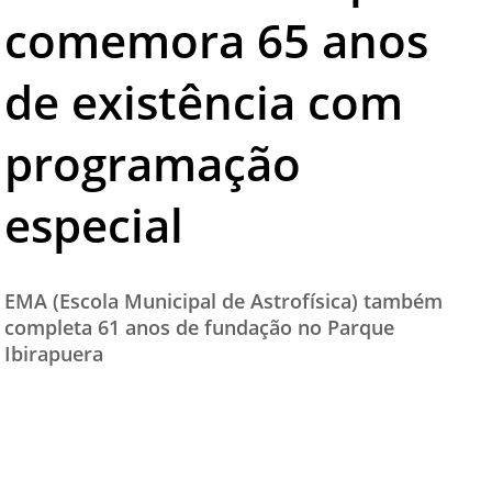
comemora 65 anos
TESTADO E APROVADO
ÚLTIMAS NOTÍCIAS
de existência com
PARCEIROS
programação
QUEM SOMOS - EQUIPE
CONTATO
especial
EMA (Escola Municipal de Astrofísica) também
completa 61 anos de fundação no Parque
Ibirapuera