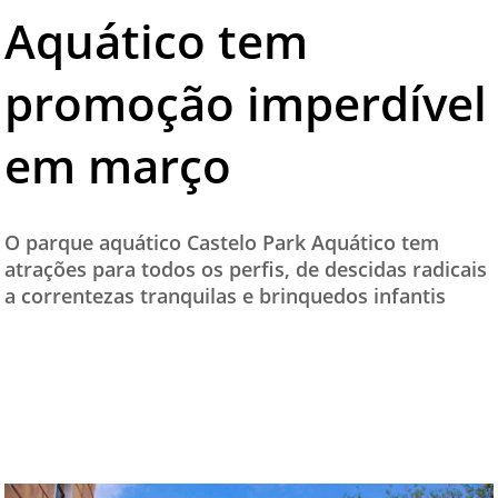
Aquático tem
TESTADO E APROVADO
ÚLTIMAS NOTÍCIAS
promoção imperdível
PARCEIROS
em março
QUEM SOMOS - EQUIPE
CONTATO
O parque aquático Castelo Park Aquático tem
atrações para todos os perfis, de descidas radicais
a correntezas tranquilas e brinquedos infantis