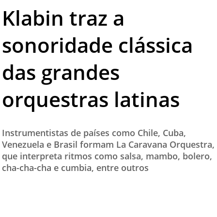
Klabin traz a
TESTADO E APROVADO
ÚLTIMAS NOTÍCIAS
sonoridade clássica
PARCEIROS
das grandes
QUEM SOMOS - EQUIPE
CONTATO
orquestras latinas
Instrumentistas de países como Chile, Cuba,
Venezuela e Brasil formam La Caravana Orquestra,
que interpreta ritmos como salsa, mambo, bolero,
cha-cha-cha e cumbia, entre outros