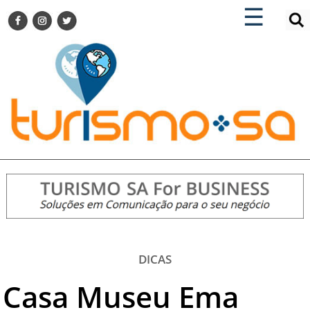
×
×
☰
ENCONTRE SUA NOTÍCIA
AGENDA VISITE GUARULHOS
TURISMO SA FOR BUSINESS
Pesquisar:
DESTINOS NACIONAIS
DESTINOS INTERNACIONAIS
CITY BREAK
TURISMO E MERCADO
FEIRAS
EVENTOS
HOTELARIA
GASTRONOMIA
DICAS
DICAS
Casa Museu Ema
VITRINE
TURISMO SA TV