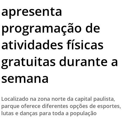
apresenta
TESTADO E APROVADO
ÚLTIMAS NOTÍCIAS
programação de
PARCEIROS
atividades físicas
QUEM SOMOS - EQUIPE
CONTATO
gratuitas durante a
semana
Localizado na zona norte da capital paulista,
parque oferece diferentes opções de esportes,
lutas e danças para toda a população