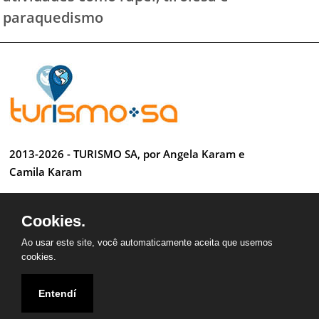
paraquedismo
2013-2026 - TURISMO SA, por Angela Karam e
Camila Karam
Todos os direitos reservados
Cookies.
Desenvolvido por Anderson Luiz
Ao usar este site, você automaticamente aceita que usemos
cookies.
Entendí
QUEM SOMOS
CONTATO
PARCEIROS