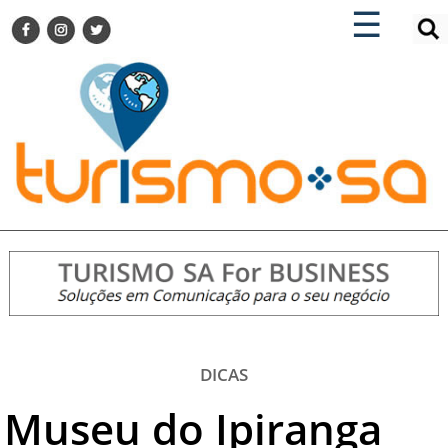
×
×
☰
ENCONTRE SUA NOTÍCIA
AGENDA VISITE GUARULHOS
TURISMO SA FOR BUSINESS
Pesquisar:
DESTINOS NACIONAIS
DESTINOS INTERNACIONAIS
CITY BREAK
TURISMO E MERCADO
FEIRAS
EVENTOS
HOTELARIA
GASTRONOMIA
DICAS
DICAS
Museu do Ipiranga
VITRINE
TURISMO SA TV