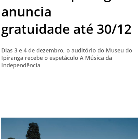
anuncia
TESTADO E APROVADO
ÚLTIMAS NOTÍCIAS
gratuidade até 30/12
PARCEIROS
QUEM SOMOS - EQUIPE
Dias 3 e 4 de dezembro, o auditório do Museu do
CONTATO
Ipiranga recebe o espetáculo A Música da
Independência