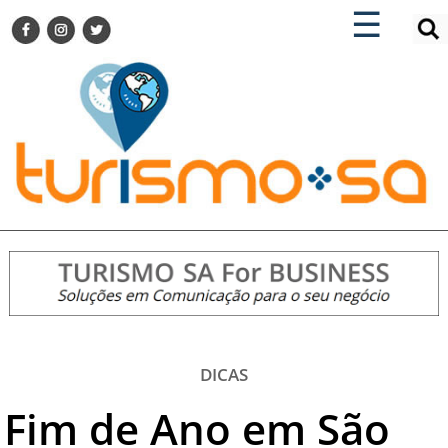
×
×
☰
ENCONTRE SUA NOTÍCIA
AGENDA VISITE GUARULHOS
TURISMO SA FOR BUSINESS
Pesquisar:
DESTINOS NACIONAIS
DESTINOS INTERNACIONAIS
CITY BREAK
TURISMO E MERCADO
FEIRAS
EVENTOS
HOTELARIA
GASTRONOMIA
DICAS
DICAS
Fim de Ano em São
VITRINE
TURISMO SA TV