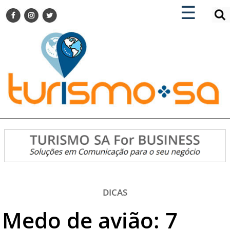
×
×
☰
ENCONTRE SUA NOTÍCIA
AGENDA VISITE GUARULHOS
TURISMO SA FOR BUSINESS
Pesquisar:
DESTINOS NACIONAIS
DESTINOS INTERNACIONAIS
CITY BREAK
TURISMO E MERCADO
FEIRAS
EVENTOS
HOTELARIA
GASTRONOMIA
DICAS
DICAS
Medo de avião: 7
VITRINE
TURISMO SA TV