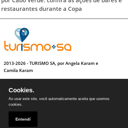
restaurantes durante a Copa
2013-2026 - TURISMO SA, por Angela Karam e
Camila Karam
Todos os direitos reservados
Cookies.
Desenvolvido por Anderson Luiz
Ao usar este site, você automaticamente aceita que usemos
cookies.
Entendí
QUEM SOMOS
CONTATO
PARCEIROS