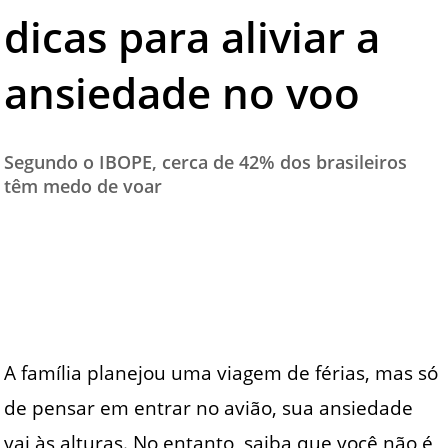
dicas para aliviar a
TESTADO E APROVADO
ÚLTIMAS NOTÍCIAS
ansiedade no voo
PARCEIROS
QUEM SOMOS - EQUIPE
Segundo o IBOPE, cerca de 42% dos brasileiros
CONTATO
têm medo de voar
A família planejou uma viagem de férias, mas só
de pensar em entrar no avião, sua ansiedade
vai às alturas. No entanto, saiba que você não é