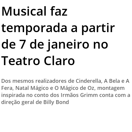
Musical faz
TESTADO E APROVADO
ÚLTIMAS NOTÍCIAS
temporada a partir
PARCEIROS
de 7 de janeiro no
QUEM SOMOS - EQUIPE
CONTATO
Teatro Claro
Dos mesmos realizadores de Cinderella, A Bela e A
Fera, Natal Mágico e O Mágico de Oz, montagem
inspirada no conto dos Irmãos Grimm conta com a
direção geral de Billy Bond