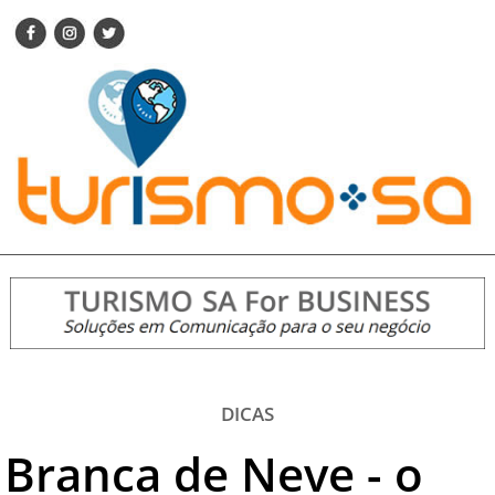
ENCONTRE SUA NOTÍCIA
AGENDA VISITE GUARULHOS
TURISMO SA FOR BUSINESS
Pesquisar:
DESTINOS NACIONAIS
DESTINOS INTERNACIONAIS
CITY BREAK
TURISMO E MERCADO
FEIRAS
EVENTOS
HOTELARIA
GASTRONOMIA
DICAS
DICAS
Branca de Neve - o
VITRINE
TURISMO SA TV