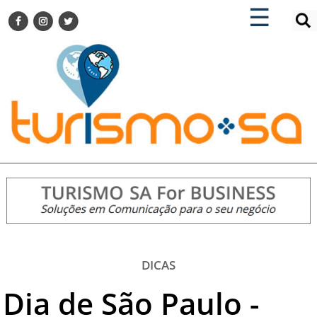
×
×
☰
ENCONTRE SUA NOTÍCIA
AGENDA VISITE GUARULHOS
TURISMO SA FOR BUSINESS
Pesquisar:
DESTINOS NACIONAIS
DESTINOS INTERNACIONAIS
CITY BREAK
TURISMO E MERCADO
FEIRAS
EVENTOS
HOTELARIA
GASTRONOMIA
DICAS
DICAS
Dia de São Paulo -
VITRINE
TURISMO SA TV