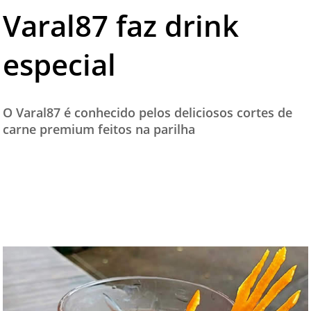
Varal87 faz drink
TESTADO E APROVADO
ÚLTIMAS NOTÍCIAS
especial
PARCEIROS
QUEM SOMOS - EQUIPE
O Varal87 é conhecido pelos deliciosos cortes de
CONTATO
carne premium feitos na parilha