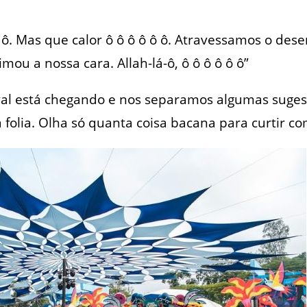
 ô ô. Mas que calor ô ô ô ô ô ô. Atravessamos o dese
ou a nossa cara. Allah-lá-ô, ô ô ô ô ô ô”
val está chegando e nos separamos algumas suges
a folia. Olha só quanta coisa bacana para curtir c