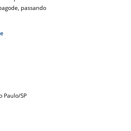
 pagode, passando
de
ão Paulo/SP