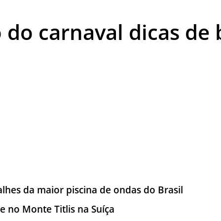
TESTADO E APROVADO
 do carnaval dicas de 
ÚLTIMAS NOTÍCIAS
PARCEIROS
QUEM SOMOS - EQUIPE
CONTATO
lhes da maior piscina de ondas do Brasil
e no Monte Titlis na Suíça