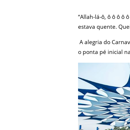
“Allah-lá-ô, ô ô ô ô
estava quente. Queim
A alegria do Carna
o ponta pé inicial n