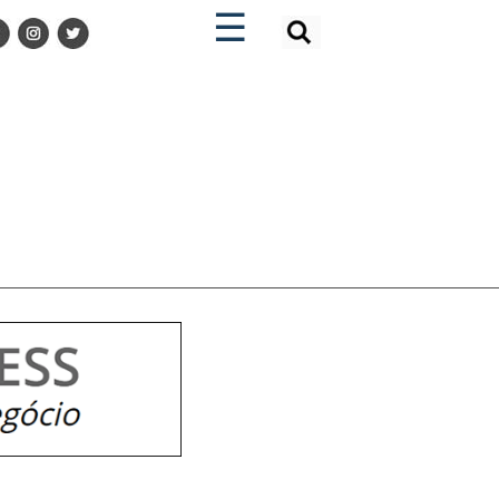
×
×
☰