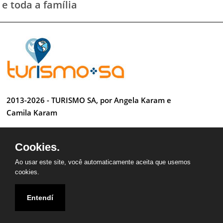
e toda a família
2013-2026 - TURISMO SA, por Angela Karam e
Camila Karam
Todos os direitos reservados
Cookies.
Desenvolvido por Anderson Luiz
Ao usar este site, você automaticamente aceita que usemos
cookies.
Entendí
QUEM SOMOS
CONTATO
PARCEIROS