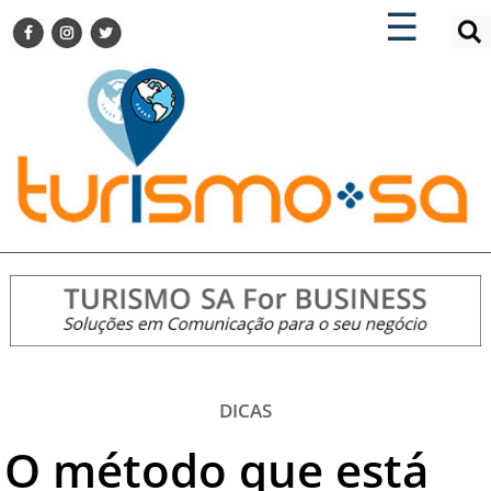
×
×
☰
ENCONTRE SUA NOTÍCIA
AGENDA VISITE GUARULHOS
TURISMO SA FOR BUSINESS
Pesquisar:
DESTINOS NACIONAIS
DESTINOS INTERNACIONAIS
CITY BREAK
TURISMO E MERCADO
FEIRAS
EVENTOS
HOTELARIA
GASTRONOMIA
DICAS
DICAS
O método que está
VITRINE
TURISMO SA TV