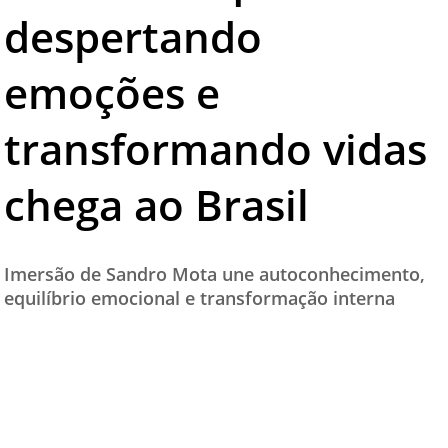
despertando
TESTADO E APROVADO
ÚLTIMAS NOTÍCIAS
emoções e
PARCEIROS
transformando vidas
QUEM SOMOS - EQUIPE
CONTATO
chega ao Brasil
Imersão de Sandro Mota une autoconhecimento,
equilíbrio emocional e transformação interna