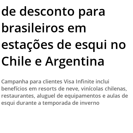
de desconto para
TESTADO E APROVADO
ÚLTIMAS NOTÍCIAS
brasileiros em
PARCEIROS
estações de esqui no
QUEM SOMOS - EQUIPE
CONTATO
Chile e Argentina
Campanha para clientes Visa Infinite inclui
benefícios em resorts de neve, vinícolas chilenas,
restaurantes, aluguel de equipamentos e aulas de
esqui durante a temporada de inverno