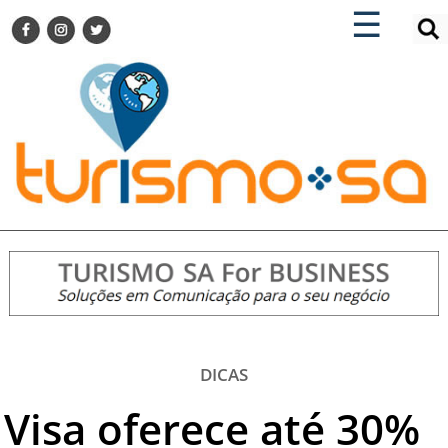
×
×
☰
ENCONTRE SUA NOTÍCIA
AGENDA VISITE GUARULHOS
TURISMO SA FOR BUSINESS
Pesquisar:
DESTINOS NACIONAIS
DESTINOS INTERNACIONAIS
CITY BREAK
TURISMO E MERCADO
FEIRAS
EVENTOS
HOTELARIA
GASTRONOMIA
DICAS
DICAS
Visa oferece até 30%
VITRINE
TURISMO SA TV