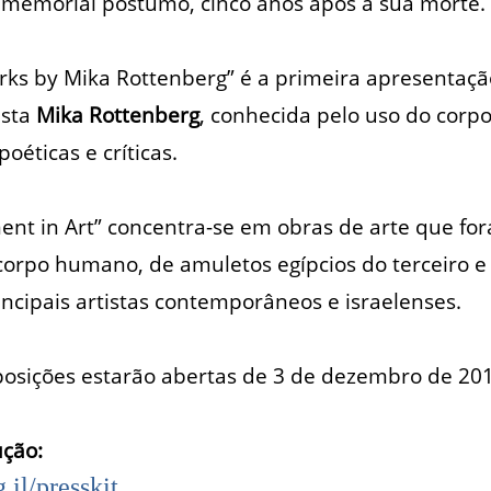
memorial póstumo, cinco anos após a sua morte.
ks by Mika Rottenberg” é a primeira apresentaçã
ista
Mika Rottenberg
, conhecida pelo uso do cor
oéticas e críticas.
ent in Art” concentra-se em obras de arte que fo
 corpo humano, de amuletos egípcios do terceiro 
incipais artistas contemporâneos e israelenses.
osições estarão abertas de 3 de dezembro de 2013
ução:
.il/presskit