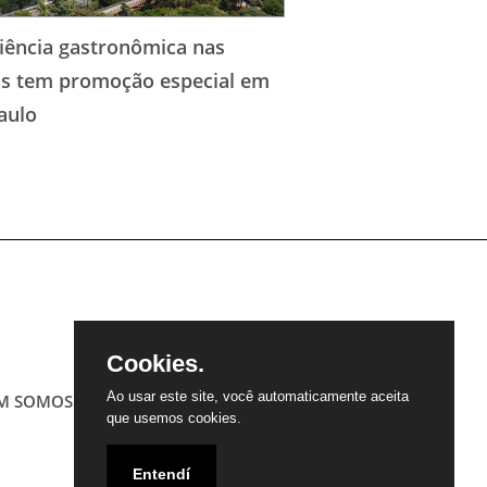
iência gastronômica nas
as tem promoção especial em
aulo
Cookies.
Ao usar este site, você automaticamente aceita
M SOMOS
CONTATO
PARCEIROS
que usemos cookies.
Entendí