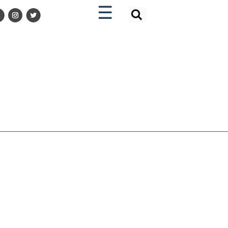
×
×
☰