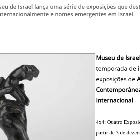
seu de Israel lança uma série de exposições que de
TESTADO E APROVADO
internacionalmente e nomes emergentes em Israel
ÚLTIMAS NOTÍCIAS
PARCEIROS
QUEM SOMOS - EQUIPE
CONTATO
Museu de Israe
temporada de 
exposições de
A
Contemporânea 
Internacional
4x4: Quatro Exposi
partir de 3 de deze