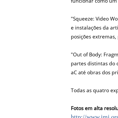
funcionar como um 
"Squeeze: Video Wor
e instalações da art
posições extremas, p
"Out of Body: Fragm
partes distintas do
aC até obras dos pr
Todas as quatro exp
Fotos em alta resol
http://www.imj.org