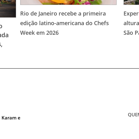
Rio de Janeiro recebe a primeira
Exper
edição latino-americana do Chefs
altur
o
Week em 2026
São P
ada
,
QUE
a Karam e