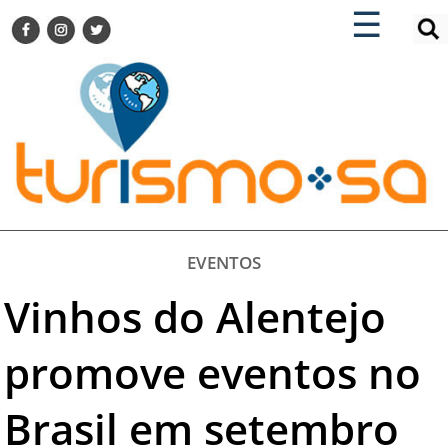
×
×
☰
ENCONTRE SUA NOTÍCIA
AGENDA VISITE GUARULHOS
TURISMO SA FOR BUSINESS
Pesquisar:
DESTINOS NACIONAIS
DESTINOS INTERNACIONAIS
CITY BREAK
TURISMO E MERCADO
FEIRAS
EVENTOS
EVENTOS
Vinhos do Alentejo
HOTELARIA
GASTRONOMIA
promove eventos no
DICAS
Brasil em setembro
VITRINE
TURISMO SA TV