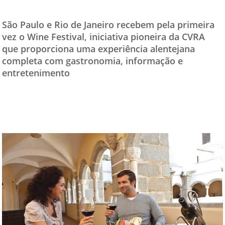
TESTADO E APROVADO
São Paulo e Rio de Janeiro recebem pela primeira
ÚLTIMAS NOTÍCIAS
vez o Wine Festival, iniciativa pioneira da CVRA
que proporciona uma experiência alentejana
PARCEIROS
completa com gastronomia, informação e
QUEM SOMOS - EQUIPE
entretenimento
CONTATO