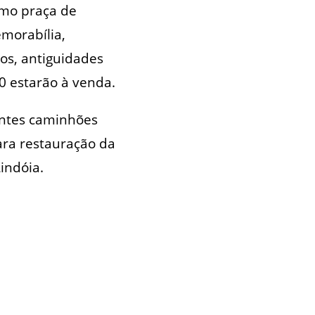
omo praça de
morabília,
os, antiguidades
00 estarão à venda.
gantes caminhões
para restauração da
indóia.