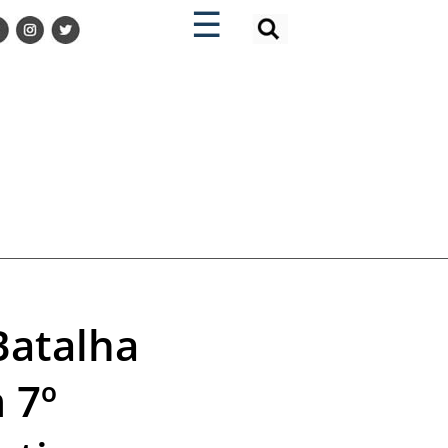
×
×
☰
Batalha
 7º