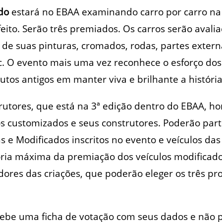
do
estará no EBAA examinando carro por carro n
feito. Serão três premiados. Os carros serão avali
o de suas pinturas, cromados, rodas, partes extern
tc. O evento mais uma vez reconhece o esforço dos
utos antigos em manter viva e brilhante a história
trutores, que está na 3ª edição dentro do EBAA, 
s customizados e seus construtores. Poderão parti
ns e Modificados inscritos no evento e veículos d
oria máxima da premiação dos veículos modificad
adores das criações, que poderão eleger os três pr
cebe uma ficha de votação com seus dados e não 