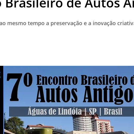
 Brasileiro de Autos A
TESTADO E APROVADO
ÚLTIMAS NOTÍCIAS
ao mesmo tempo a preservação e a inovação criativ
PARCEIROS
QUEM SOMOS - EQUIPE
CONTATO