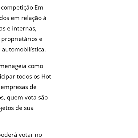
a competição Em
ados em relação à
as e internas,
 proprietários e
 automobilística.
homenageia como
cipar todos os Hot
as empresas de
os, quem vota são
ojetos de sua
poderá votar no