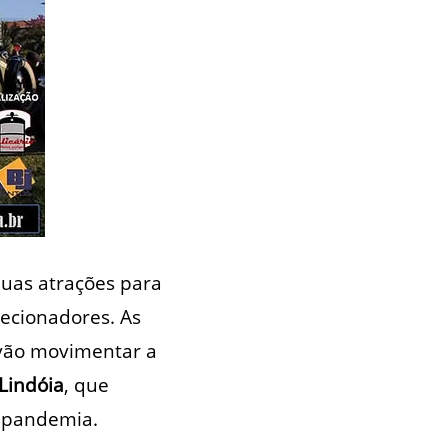
duas atrações para
lecionadores. As
ão movimentar a
Lindóia
, que
e pandemia.