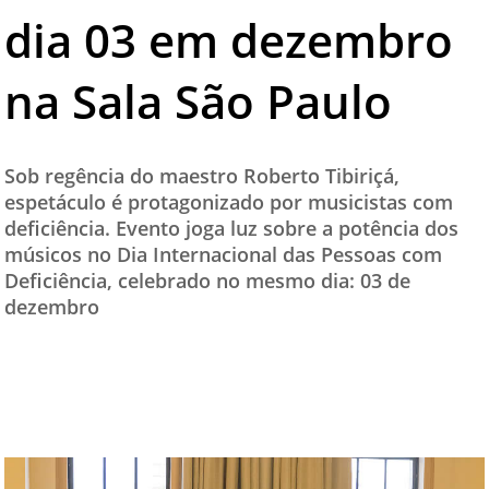
dia 03 em dezembro
TESTADO E APROVADO
ÚLTIMAS NOTÍCIAS
na Sala São Paulo
PARCEIROS
QUEM SOMOS - EQUIPE
Sob regência do maestro Roberto Tibiriçá,
CONTATO
espetáculo é protagonizado por musicistas com
deficiência. Evento joga luz sobre a potência dos
músicos no Dia Internacional das Pessoas com
Deficiência, celebrado no mesmo dia: 03 de
dezembro