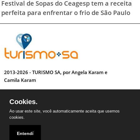
Festival de Sopas do Ceagesp tem a receita
perfeita para enfrentar o frio de São Paulo
2013-2026 - TURISMO SA, por Angela Karam e
Camila Karam
Todos os direitos reservados
Cookies.
Desenvolvido por Anderson Luiz
Ao usar este site, você automaticamente aceita que usemos
cookies.
Entendí
QUEM SOMOS
CONTATO
PARCEIROS