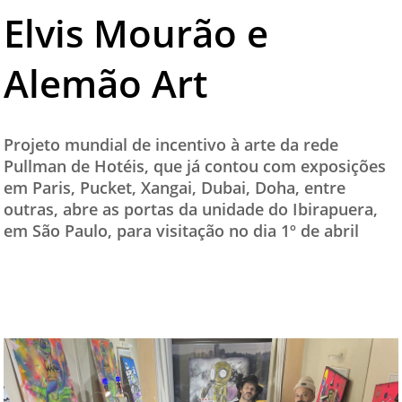
Elvis Mourão e
TESTADO E APROVADO
ÚLTIMAS NOTÍCIAS
Alemão Art
PARCEIROS
QUEM SOMOS - EQUIPE
Projeto mundial de incentivo à arte da rede
CONTATO
Pullman de Hotéis, que já contou com exposições
em Paris, Pucket, Xangai, Dubai, Doha, entre
outras, abre as portas da unidade do Ibirapuera,
em São Paulo, para visitação no dia 1º de abril