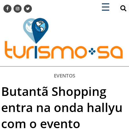
×
×
☰
ENCONTRE SUA NOTÍCIA
AGENDA VISITE GUARULHOS
TURISMO SA FOR BUSINESS
Pesquisar:
DESTINOS NACIONAIS
DESTINOS INTERNACIONAIS
CITY BREAK
TURISMO E MERCADO
FEIRAS
EVENTOS
EVENTOS
Butantã Shopping
HOTELARIA
GASTRONOMIA
entra na onda hallyu
DICAS
com o evento
VITRINE
TURISMO SA TV