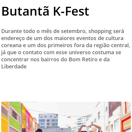
Butantã K-Fest
TESTADO E APROVADO
ÚLTIMAS NOTÍCIAS
PARCEIROS
Durante todo o mês de setembro, shopping será
endereço de um dos maiores eventos de cultura
QUEM SOMOS - EQUIPE
coreana e um dos primeiros fora da região central,
CONTATO
já que o contato com esse universo costuma se
concentrar nos bairros do Bom Retiro e da
Liberdade