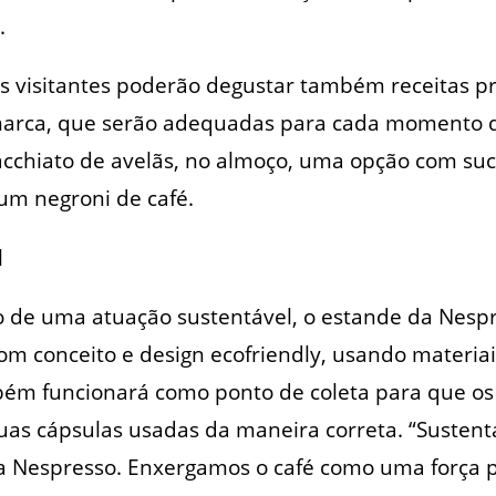
.
os visitantes poderão degustar também receitas p
marca, que serão adequadas para cada momento d
chiato de avelãs, no almoço, uma opção com suco 
 um negroni de café.
l
de uma atuação sustentável, o estande da Nespre
om conceito e design ecofriendly, usando materiai
ambém funcionará como ponto de coleta para que o
uas cápsulas usadas da maneira correta. “Sustent
da Nespresso. Enxergamos o café como uma força 