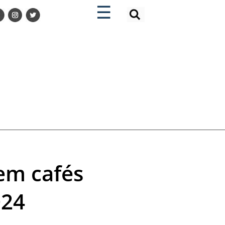
×
×
☰
em cafés
024