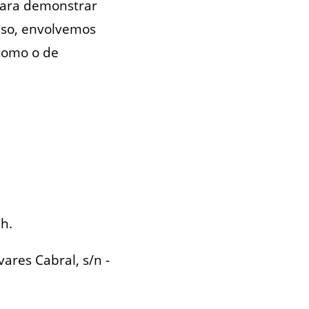
para demonstrar
sso, envolvemos
como o de
h.
ares Cabral, s/n -