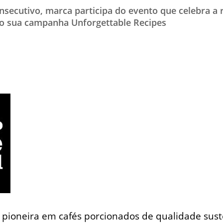
secutivo, marca participa do evento que celebra a r
TESTADO E APROVADO
ndo sua campanha Unforgettable Recipes
ÚLTIMAS NOTÍCIAS
PARCEIROS
QUEM SOMOS - EQUIPE
CONTATO
 pioneira em cafés porcionados de qualidade sust