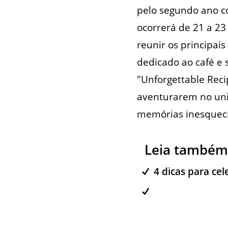
pelo segundo ano c
ocorrerá de 21 a 23
reunir os principai
dedicado ao café e s
"Unforgettable Rec
aventurarem no univ
memórias inesquecí
Leia também
4 dicas para cel