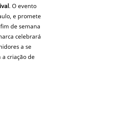
ival
. O evento
aulo, e promete
um fim de semana
 marca celebrará
midores a se
 a criação de