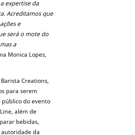
a expertise da
a. Acreditamos que
nações e
ue será o mote do
 mas a
rma Monica Lopes,
Barista Creations,
os para serem
o público do evento
 Line, além de
parar bebidas,
e autoridade da