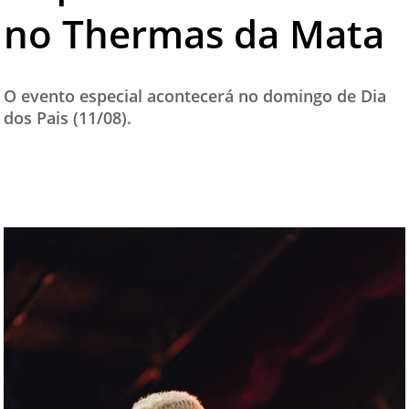
no Thermas da Mata
TESTADO E APROVADO
ÚLTIMAS NOTÍCIAS
PARCEIROS
O evento especial acontecerá no domingo de Dia
dos Pais (11/08).
QUEM SOMOS - EQUIPE
CONTATO