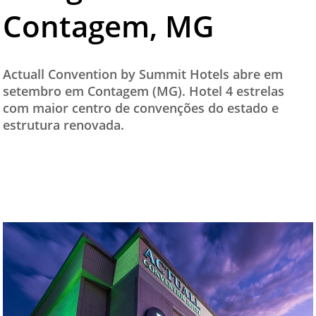
Contagem, MG
TESTADO E APROVADO
ÚLTIMAS NOTÍCIAS
PARCEIROS
Actuall Convention by Summit Hotels abre em
setembro em Contagem (MG). Hotel 4 estrelas
QUEM SOMOS - EQUIPE
com maior centro de convenções do estado e
CONTATO
estrutura renovada.