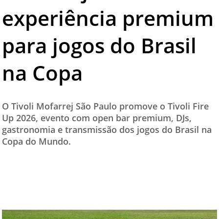
experiência premium
TESTADO E APROVADO
ÚLTIMAS NOTÍCIAS
para jogos do Brasil
PARCEIROS
na Copa
QUEM SOMOS - EQUIPE
CONTATO
O Tivoli Mofarrej São Paulo promove o Tivoli Fire
Up 2026, evento com open bar premium, DJs,
gastronomia e transmissão dos jogos do Brasil na
Copa do Mundo.