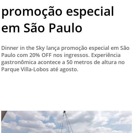
promoção especial
TESTADO E APROVADO
ÚLTIMAS NOTÍCIAS
em São Paulo
PARCEIROS
QUEM SOMOS - EQUIPE
Dinner in the Sky lança promoção especial em São
CONTATO
Paulo com 20% OFF nos ingressos. Experiência
gastronômica acontece a 50 metros de altura no
Parque Villa-Lobos até agosto.