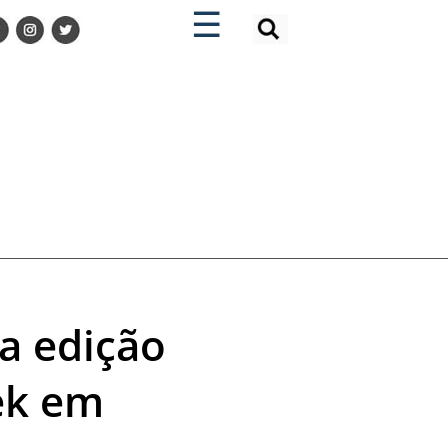
×
×
☰
ra edição
ek em