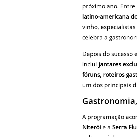
próximo ano. Entre
latino-americana d
vinho, especialist
celebra a gastronom
Depois do sucesso 
inclui
jantares excl
fóruns, roteiros gas
um dos principais d
Gastronomia,
A programação acont
Niterói
e a
Serra Fl