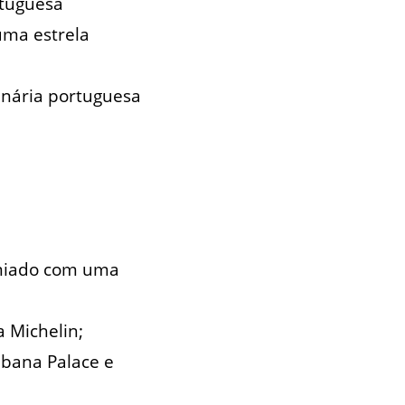
rtuguesa
uma estrela
inária portuguesa
remiado com uma
 Michelin;
abana Palace e