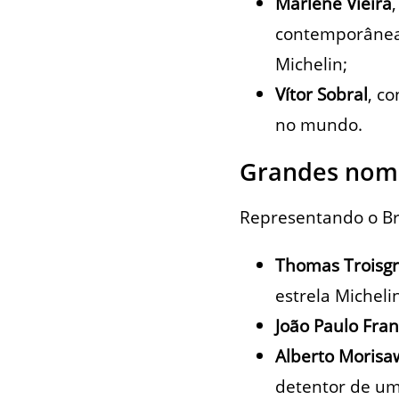
Marlene Vieira
contemporânea 
Michelin;
Vítor Sobral
, c
no mundo.
Grandes nome
Representando o Bra
Thomas Troisgr
estrela Micheli
João Paulo Fra
Alberto Morisa
detentor de uma