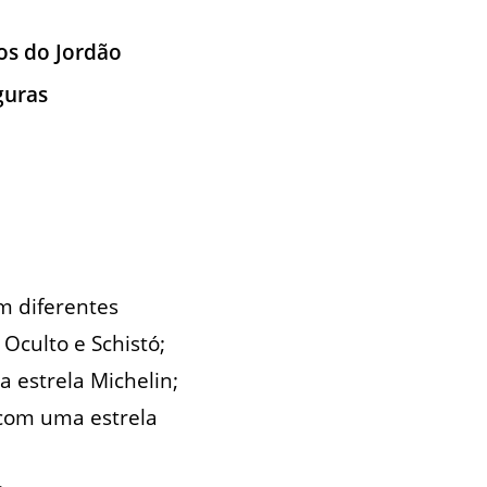
pos do Jordão
guras
m diferentes
Oculto e Schistó;
 estrela Michelin;
com uma estrela