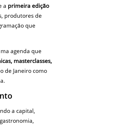
e a
primeira edição
s, produtores de
ogramação que
m uma agenda que
icas, masterclasses,
io de Janeiro como
a.
ento
ndo a capital,
 gastronomia,