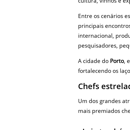
cultura, vinhos e ex
Entre os cenários es
principais encontro
internacional, produ
pesquisadores, pequ
A cidade do
Porto
, 
fortalecendo os laço
Chefs estrela
Um dos grandes atra
mais premiados chef