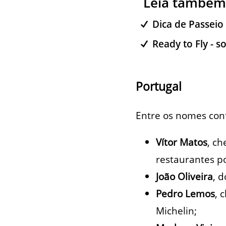
Leia também
Dica de Passeio
Ready to Fly - 
Portugal
Entre os nomes con
Vítor Matos
, ch
restaurantes po
João Oliveira
, 
Pedro Lemos
, 
Michelin;