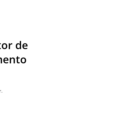
tor de
mento
r.