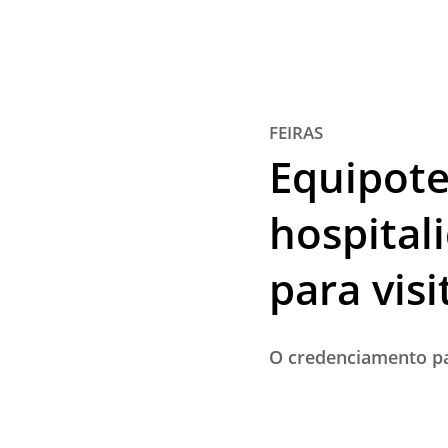
FEIRAS
Equipotel
hospital
para visi
O credenciamento par