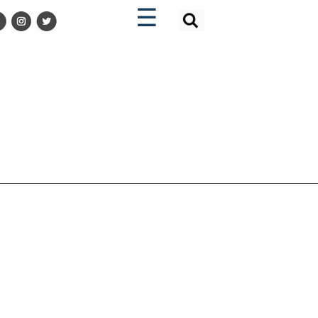
×
×
☰