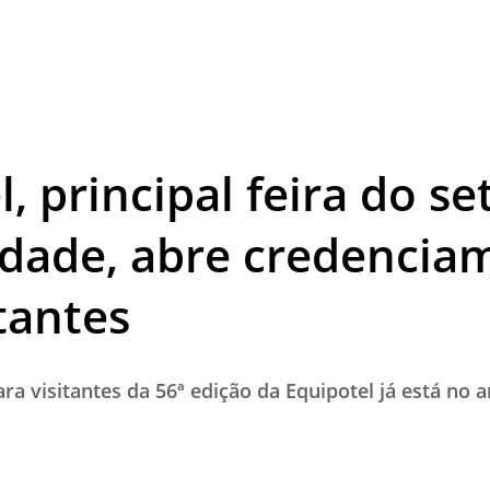
TESTADO E APROVADO
ÚLTIMAS NOTÍCIAS
PARCEIROS
QUEM SOMOS - EQUIPE
, principal feira do se
CONTATO
idade, abre credencia
tantes
a visitantes da 56ª edição da Equipotel já está no a