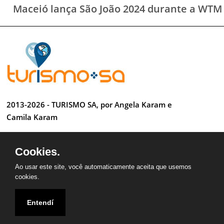
Maceió lança São João 2024 durante a WTM
2013-2026 - TURISMO SA, por Angela Karam e
Camila Karam
Todos os direitos reservados
Cookies.
Desenvolvido por Anderson Luiz
Ao usar este site, você automaticamente aceita que usemos
cookies.
Entendí
QUEM SOMOS
CONTATO
PARCEIROS