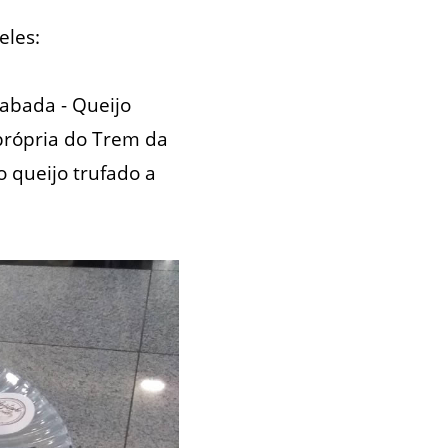
eles:
iabada - Queijo
própria do Trem da
 queijo trufado a