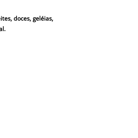
tes, doces, geléias,
l.