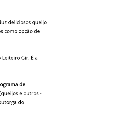
uz deliciosos queijo
dos como opção de
eiteiro Gir. É a
rograma de
queijos e outros -
 outorga do