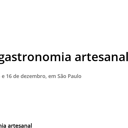
TESTADO E APROVADO
ÚLTIMAS NOTÍCIAS
PARCEIROS
QUEM SOMOS - EQUIPE
CONTATO
 gastronomia artesana
5 e 16 de dezembro, em São Paulo
mia artesanal