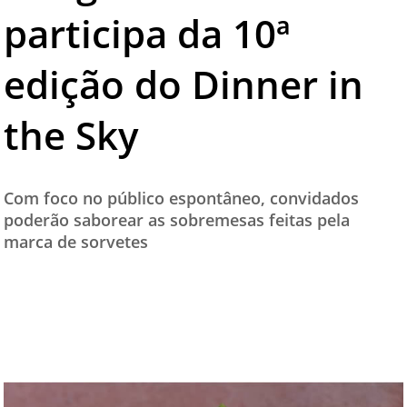
participa da 10ª
TESTADO E APROVADO
ÚLTIMAS NOTÍCIAS
edição do Dinner in
PARCEIROS
the Sky
QUEM SOMOS - EQUIPE
CONTATO
Com foco no público espontâneo, convidados
poderão saborear as sobremesas feitas pela
marca de sorvetes