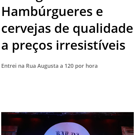
Hambúrgueres e
TESTADO E APROVADO
ÚLTIMAS NOTÍCIAS
cervejas de qualidade
PARCEIROS
a preços irresistíveis
QUEM SOMOS - EQUIPE
CONTATO
Entrei na Rua Augusta a 120 por hora