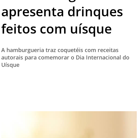
apresenta drinques
TESTADO E APROVADO
ÚLTIMAS NOTÍCIAS
feitos com uísque
PARCEIROS
QUEM SOMOS - EQUIPE
A hamburgueria traz coquetéis com receitas
CONTATO
autorais para comemorar o Dia Internacional do
Uísque