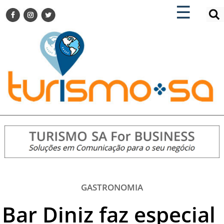
×
×
☰
ENCONTRE SUA NOTÍCIA
AGENDA VISITE GUARULHOS
TURISMO SA FOR BUSINESS
Pesquisar:
DESTINOS NACIONAIS
DESTINOS INTERNACIONAIS
CITY BREAK
TURISMO E MERCADO
FEIRAS
EVENTOS
HOTELARIA
GASTRONOMIA
GASTRONOMIA
DICAS
Bar Diniz faz especial
VITRINE
TURISMO SA TV