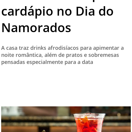
cardápio no Dia do
TESTADO E APROVADO
ÚLTIMAS NOTÍCIAS
Namorados
PARCEIROS
QUEM SOMOS - EQUIPE
A casa traz drinks afrodisíacos para apimentar a
CONTATO
noite romântica, além de pratos e sobremesas
pensadas especialmente para a data