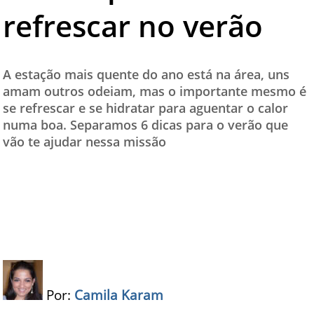
refrescar no verão
TESTADO E APROVADO
ÚLTIMAS NOTÍCIAS
PARCEIROS
A estação mais quente do ano está na área, uns
amam outros odeiam, mas o importante mesmo é
QUEM SOMOS - EQUIPE
se refrescar e se hidratar para aguentar o calor
CONTATO
numa boa. Separamos 6 dicas para o verão que
vão te ajudar nessa missão
Por:
Camila Karam