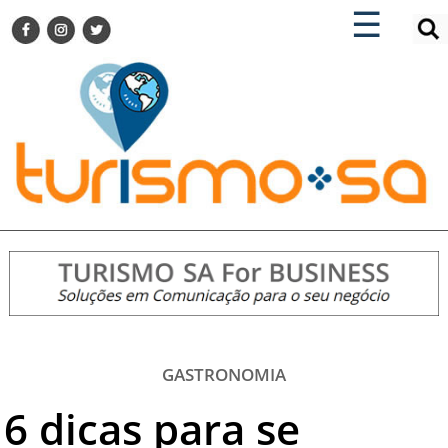
×
×
☰
ENCONTRE SUA NOTÍCIA
AGENDA VISITE GUARULHOS
TURISMO SA FOR BUSINESS
Pesquisar:
DESTINOS NACIONAIS
DESTINOS INTERNACIONAIS
CITY BREAK
TURISMO E MERCADO
FEIRAS
EVENTOS
HOTELARIA
GASTRONOMIA
GASTRONOMIA
DICAS
6 dicas para se
VITRINE
TURISMO SA TV