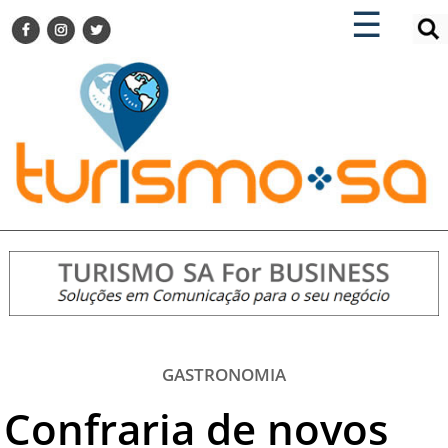
×
×
☰
ENCONTRE SUA NOTÍCIA
AGENDA VISITE GUARULHOS
TURISMO SA FOR BUSINESS
Pesquisar:
DESTINOS NACIONAIS
DESTINOS INTERNACIONAIS
CITY BREAK
TURISMO E MERCADO
FEIRAS
EVENTOS
HOTELARIA
GASTRONOMIA
GASTRONOMIA
DICAS
Confraria de novos
VITRINE
TURISMO SA TV