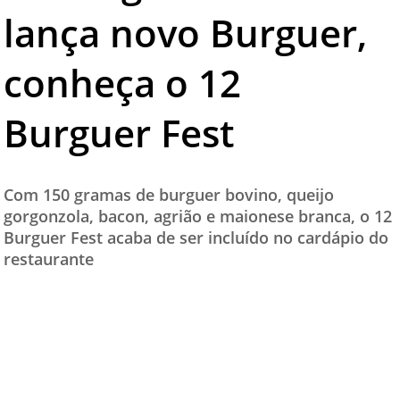
lança novo Burguer,
TESTADO E APROVADO
ÚLTIMAS NOTÍCIAS
conheça o 12
PARCEIROS
Burguer Fest
QUEM SOMOS - EQUIPE
CONTATO
Com 150 gramas de burguer bovino, queijo
gorgonzola, bacon, agrião e maionese branca, o 12
Burguer Fest acaba de ser incluído no cardápio do
restaurante