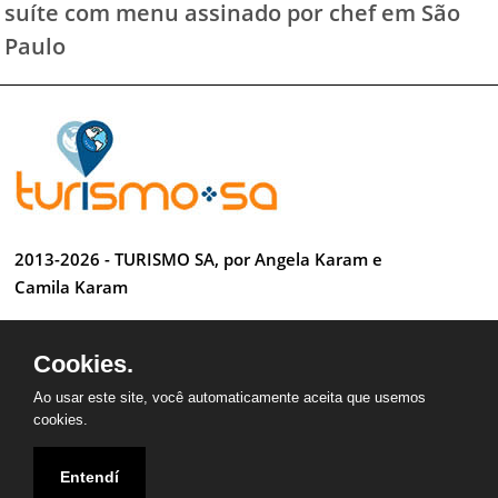
suíte com menu assinado por chef em São
Paulo
2013-2026 - TURISMO SA, por Angela Karam e
Camila Karam
Todos os direitos reservados
Cookies.
Desenvolvido por Anderson Luiz
Ao usar este site, você automaticamente aceita que usemos
cookies.
Entendí
QUEM SOMOS
CONTATO
PARCEIROS