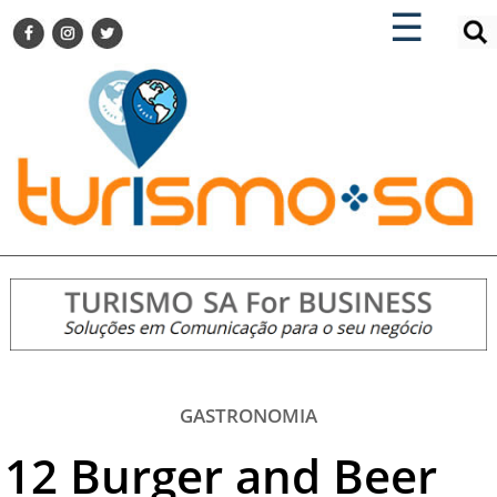
×
×
☰
ENCONTRE SUA NOTÍCIA
AGENDA VISITE GUARULHOS
TURISMO SA FOR BUSINESS
Pesquisar:
DESTINOS NACIONAIS
DESTINOS INTERNACIONAIS
CITY BREAK
TURISMO E MERCADO
FEIRAS
EVENTOS
HOTELARIA
GASTRONOMIA
GASTRONOMIA
DICAS
12 Burger and Beer
VITRINE
TURISMO SA TV