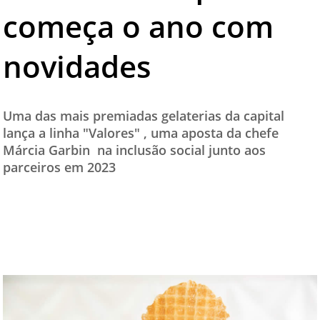
começa o ano com
TESTADO E APROVADO
ÚLTIMAS NOTÍCIAS
novidades
PARCEIROS
QUEM SOMOS - EQUIPE
Uma das mais premiadas gelaterias da capital
CONTATO
lança a linha "Valores" , uma aposta da chefe
Márcia Garbin na inclusão social junto aos
parceiros em 2023