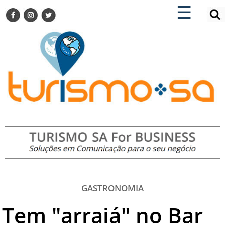
×
×
☰
ENCONTRE SUA NOTÍCIA
AGENDA VISITE GUARULHOS
TURISMO SA FOR BUSINESS
Pesquisar:
DESTINOS NACIONAIS
DESTINOS INTERNACIONAIS
CITY BREAK
TURISMO E MERCADO
FEIRAS
EVENTOS
HOTELARIA
GASTRONOMIA
GASTRONOMIA
DICAS
Tem "arraiá" no Bar
VITRINE
TURISMO SA TV