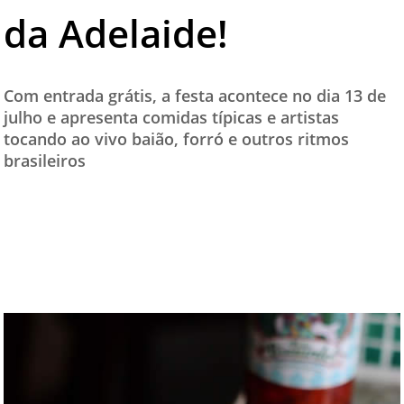
da Adelaide!
TESTADO E APROVADO
ÚLTIMAS NOTÍCIAS
PARCEIROS
Com entrada grátis, a festa acontece no dia 13 de
julho e apresenta comidas típicas e artistas
QUEM SOMOS - EQUIPE
tocando ao vivo baião, forró e outros ritmos
CONTATO
brasileiros